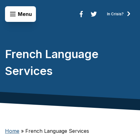
Skip to content
Open Menu
Menu
In Crisis?
Connect to Services
French Language
Services
Home
»
French Language Services